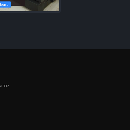
leurs
M 0B2