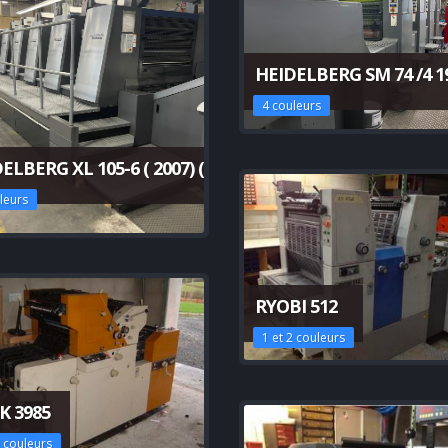
HEIDELBERG SM 74 /4 1
4 couleurs
ELBERG XL 105-6 ( 2007) ( DÉPÔT REÇU)
leurs
RYOBI 512
1 et 2 couleurs
K 3985
2 couleurs