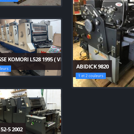
SE KOMORI L528 1995 ( VENDU)
ABIDICK 9820
leurs
1 et 2 couleurs
52-5 2002