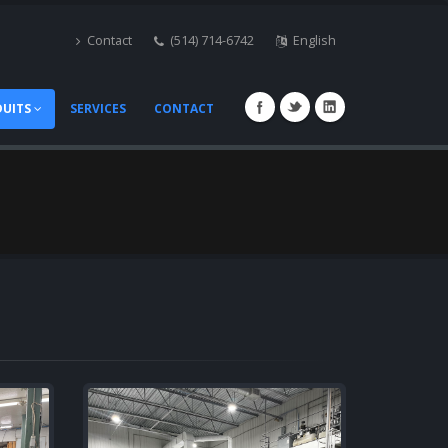
Contact
(514) 714-6742
English
DUITS
SERVICES
CONTACT