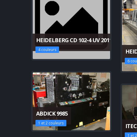
HEIDELBERG CD 102-4 UV 2011
4 couleurs
HEID
6 cou
ABDICK 9985
1 et 2 couleurs
ITEC
1 et 